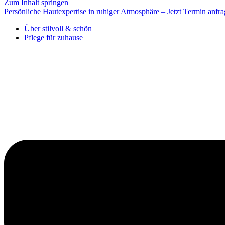
Zum Inhalt springen
Persönliche Hautexpertise in ruhiger Atmosphäre – Jetzt Termin anfra
Über stilvoll & schön
Pflege für zuhause