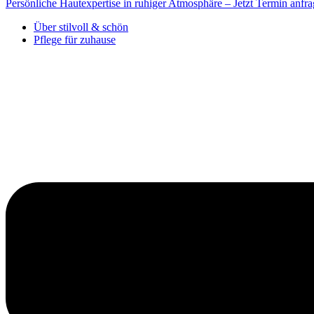
Persönliche Hautexpertise in ruhiger Atmosphäre – Jetzt Termin anfra
Über stilvoll & schön
Pflege für zuhause